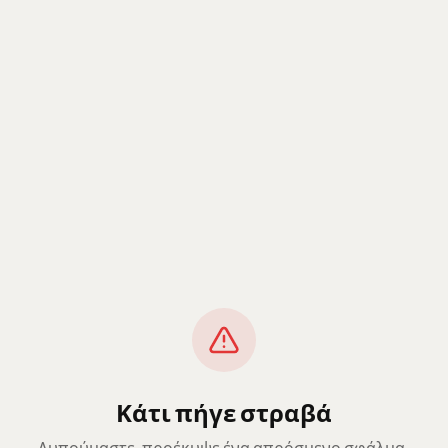
Κάτι πήγε στραβά
Λυπούμαστε, προέκυψε ένα απρόσμενο σφάλμα.