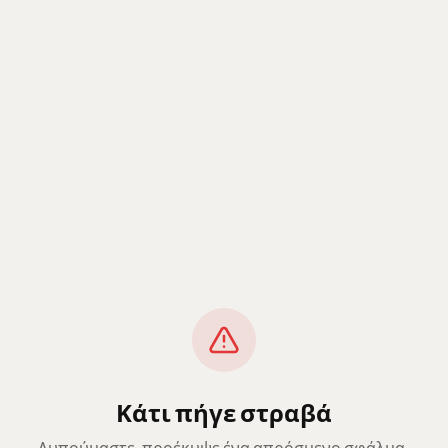
Κάτι πήγε στραβά
Λυπούμαστε, προέκυψε ένα απρόσμενο σφάλμα.