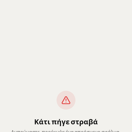
Κάτι πήγε στραβά
Λυπούμαστε, προέκυψε ένα απρόσμενο σφάλμα.