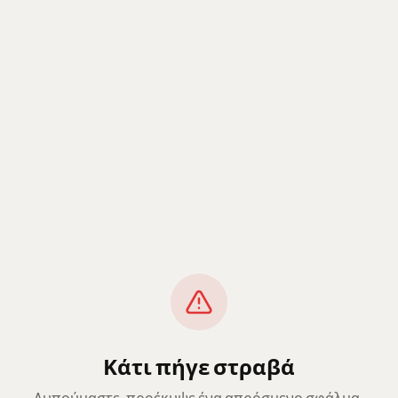
Κάτι πήγε στραβά
Λυπούμαστε, προέκυψε ένα απρόσμενο σφάλμα.