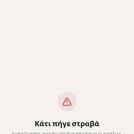
Κάτι πήγε στραβά
Λυπούμαστε, προέκυψε ένα απρόσμενο σφάλμα.