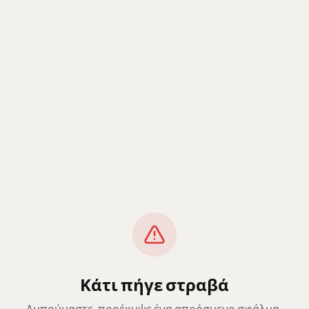
Κάτι πήγε στραβά
Λυπούμαστε, προέκυψε ένα απρόσμενο σφάλμα.