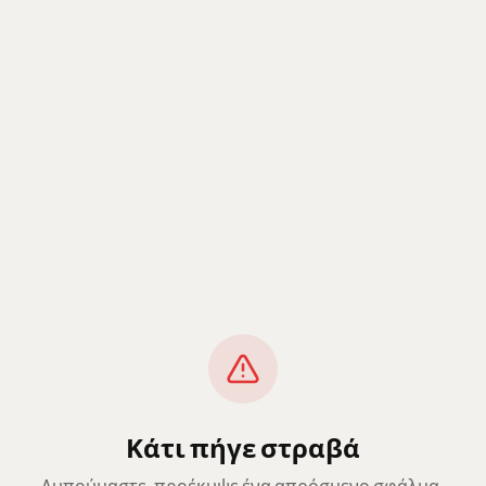
Κάτι πήγε στραβά
Λυπούμαστε, προέκυψε ένα απρόσμενο σφάλμα.