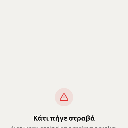
Κάτι πήγε στραβά
Λυπούμαστε, προέκυψε ένα απρόσμενο σφάλμα.