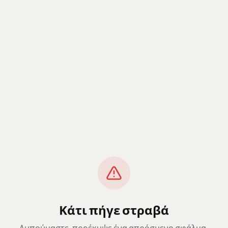
Κάτι πήγε στραβά
Λυπούμαστε, προέκυψε ένα απρόσμενο σφάλμα.