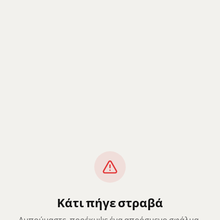
Κάτι πήγε στραβά
Λυπούμαστε, προέκυψε ένα απρόσμενο σφάλμα.