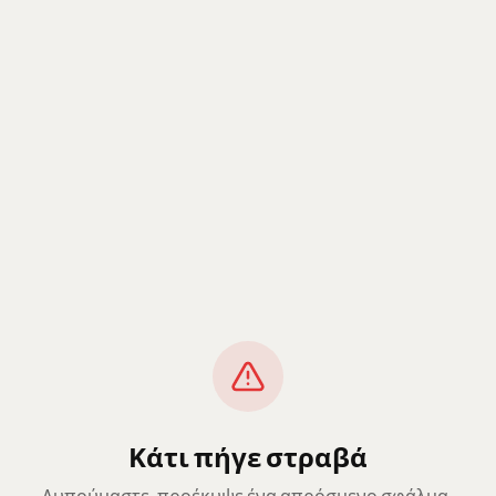
Κάτι πήγε στραβά
Λυπούμαστε, προέκυψε ένα απρόσμενο σφάλμα.