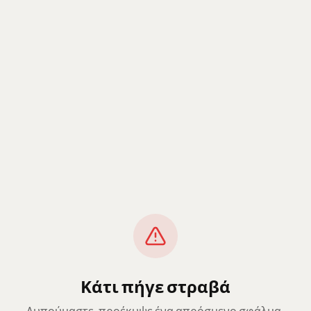
Κάτι πήγε στραβά
Λυπούμαστε, προέκυψε ένα απρόσμενο σφάλμα.