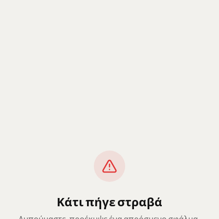
Κάτι πήγε στραβά
Λυπούμαστε, προέκυψε ένα απρόσμενο σφάλμα.