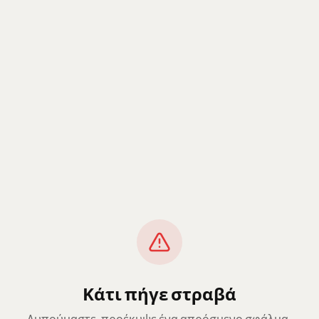
Κάτι πήγε στραβά
Λυπούμαστε, προέκυψε ένα απρόσμενο σφάλμα.