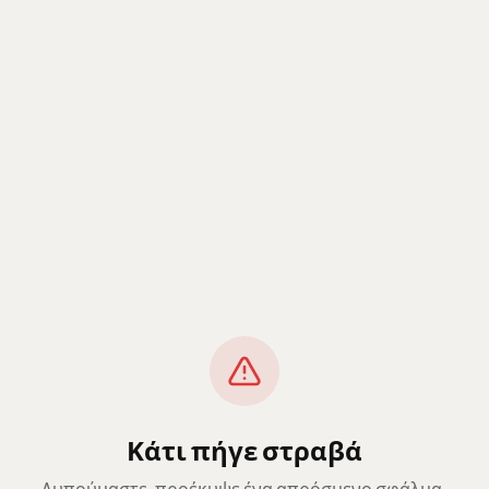
Κάτι πήγε στραβά
Λυπούμαστε, προέκυψε ένα απρόσμενο σφάλμα.