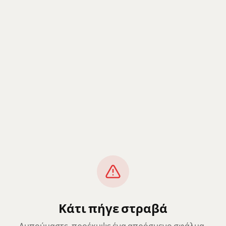
Κάτι πήγε στραβά
Λυπούμαστε, προέκυψε ένα απρόσμενο σφάλμα.